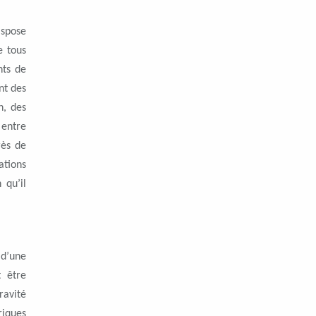
ispose
e tous
nts de
nt des
n, des
 entre
rès de
ations
 qu’il
 d’une
t être
avité
riques