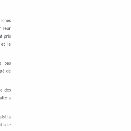
arches
r leur
t pris
 et le
ie pas
rgé de
re des
aite a
isi la
i a le