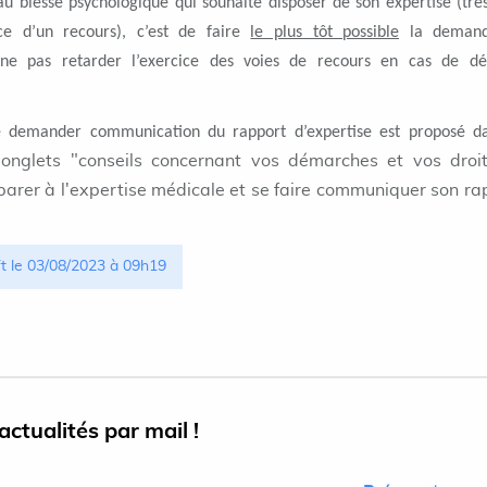
au blessé psychologique qui souhaite disposer de son expertise (très
ce d’un recours), c’est de faire
le plus tôt possible
la deman
e pas retarder l’exercice des voies de recours en cas de déc
e demander communication du rapport d’expertise est proposé d
 onglets "conseils concernant vos démarches et vos droi
éparer à l'expertise médicale et se faire communiquer son ra
ft le 03/08/2023 à 09h19
ctualités par mail !