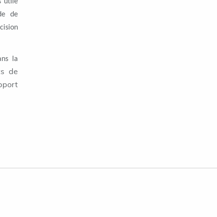
 utile
de de
ision
ans la
ts de
pport