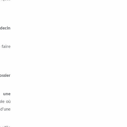
édecin
 faire
ossier
r une
ble où
 d’une