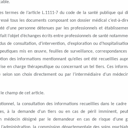
cable.
es termes de l’article L.1111-7 du code de la santé publique qui d
ressé tous les documents composant son dossier médical c’est-à-dir
té d’une personne détenues par les professionnels et établisseme
 fait l’objet d’échanges écrits entre professionnels de santé notamme
s de consultation, d’intervention, d’exploration ou d’hospitalisatio
apeutiques mis en œuvre, feuilles de surveillance, correspondances
ption des informations mentionnant qu’elles ont été recueillies aup
prise en charge thérapeutique ou concernant un tel tiers. Ces inform
 selon son choix directement ou par l’intermédiaire d’un médecin
 le champ de cet article.
tionnel, la consultation des informations recueillies dans le cadre
ues, à la demande d’un tiers ou en cas de péril imminent, peu
n médecin désigné par le demandeur en cas de risque d’une gr
r l’administration, la commission départementale des soins psychiat