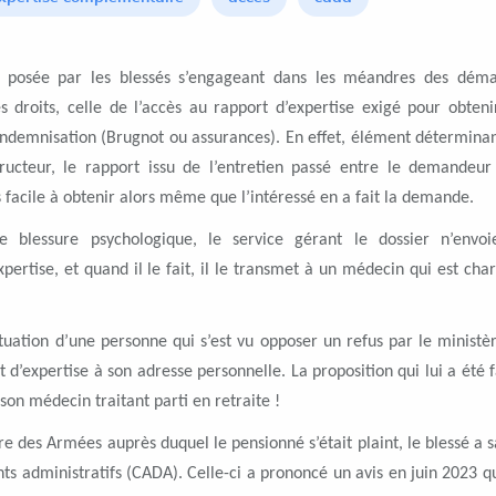
t posée par les blessés s’engageant dans les méandres des dém
s droits, celle de l’accès au rapport d’expertise exigé pour obteni
indemnisation (Brugnot ou assurances). En effet, élément déterminan
ucteur, le rapport issu de l’entretien passé entre le demandeur
 facile à obtenir alors même que l’intéressé en a fait la demande.
e blessure psychologique, le service gérant le dossier n’envo
ertise, et quand il le fait, il le transmet à un médecin qui est cha
ituation d’une personne qui s’est vu opposer un refus par le ministè
d’expertise à son adresse personnelle. La proposition qui lui a été f
on médecin traitant parti en retraite !
e des Armées auprès duquel le pensionné s’était plaint, le blessé a sa
 administratifs (CADA). Celle-ci a prononcé un avis en juin 2023 qu