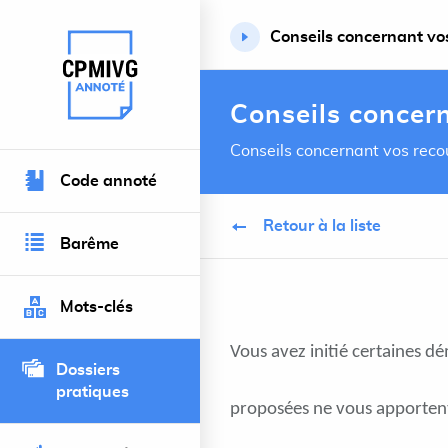
Conseils concernant vos 
Retour à l’accueil du site
Conseils concern
Conseils concernant vos recou
Code annoté
Retour à la liste
Barême
Mots-clés
Vous avez initié certaines dé
Dossiers
pratiques
proposées ne vous apportent 