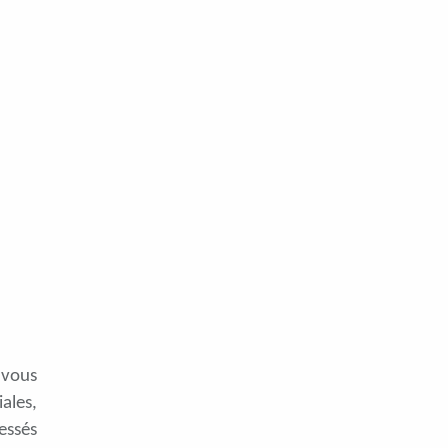
 vous
iales,
essés