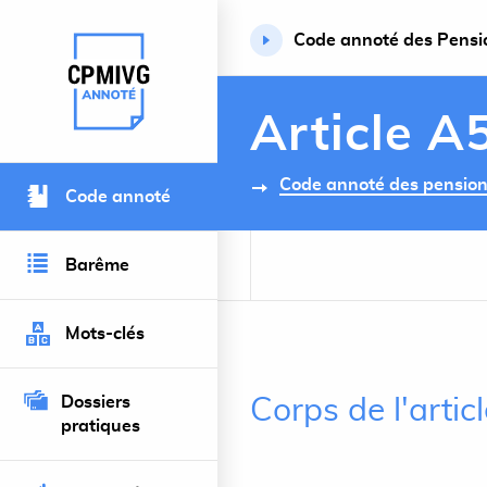
Code annoté des Pension
Retour à l’accueil du site
Article A
Code annoté des pensions 
Code annoté
Barême
Mots-clés
Dossiers
Corps de l'artic
pratiques