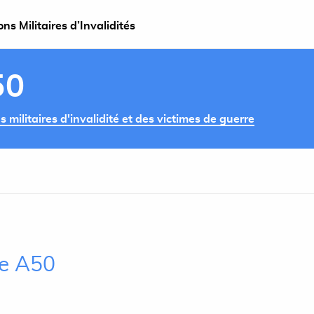
s Militaires d’Invalidités
50
militaires d'invalidité et des victimes de guerre
le A50