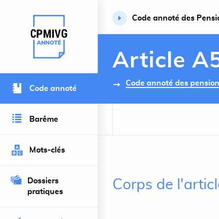
Code annoté des Pension
Retour à l’accueil du site
Article A
Code annoté des pensions 
Code annoté
Barême
Mots-clés
Dossiers
Corps de l'artic
pratiques