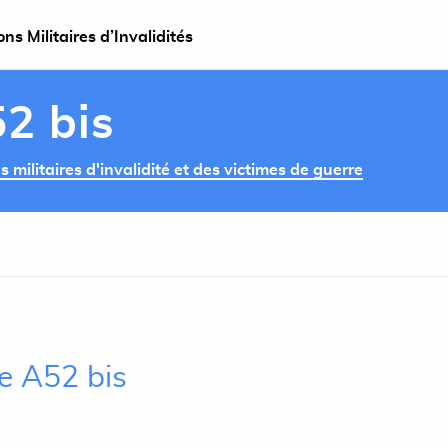
s Militaires d’Invalidités
52 bis
militaires d'invalidité et des victimes de guerre
le A52 bis