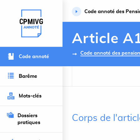
Code annoté des Pension
Retour à l’accueil du site
Article A
Code annoté des pensions 
Code annoté
Barême
Mots-clés
Dossiers
Corps de l'arti
pratiques