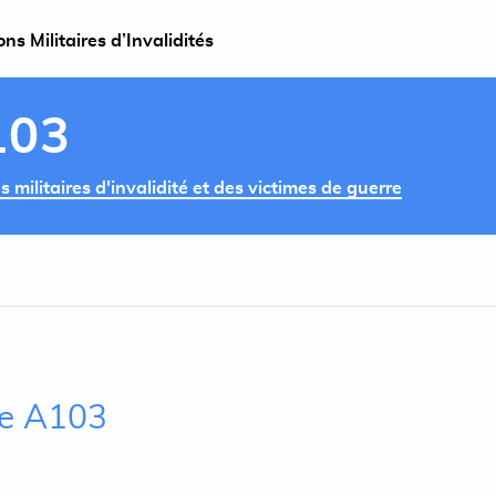
s Militaires d’Invalidités
103
militaires d'invalidité et des victimes de guerre
cle A103