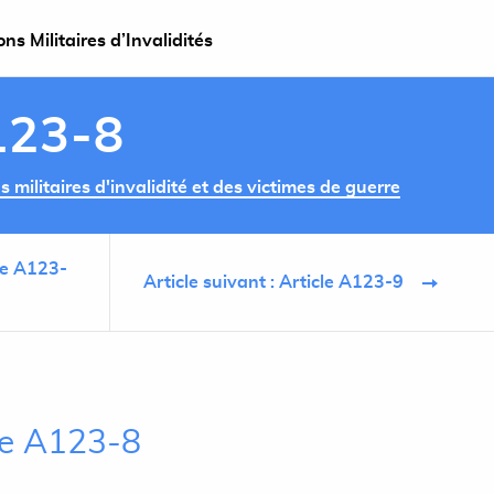
s Militaires d’Invalidités
123-8
militaires d'invalidité et des victimes de guerre
cle A123-
Article suivant : Article A123-9
cle A123-8