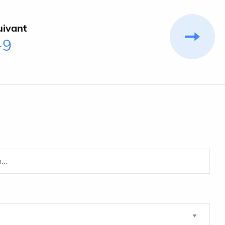
uivant
-9