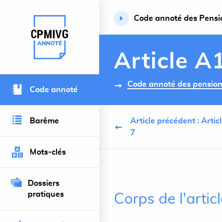
Code annoté des Pension
Retour à l’accueil du site
Article A
Code annoté des pensions 
Code annoté
Barême
Article précédent : Arti
7
Mots-clés
Dossiers
pratiques
Corps de l'arti