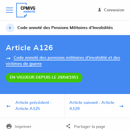
Connexion
Code annoté des Pensions Militaires d’Invalidités
Article A126
Code annoté des pensions militaires d'invalidité et des
victimes de guerre
EN VIGUEUR DEPUIS LE 29/04/1951
Article précédent :
Article suivant : Article
Article A125
A129
Imprimer
Partager la page