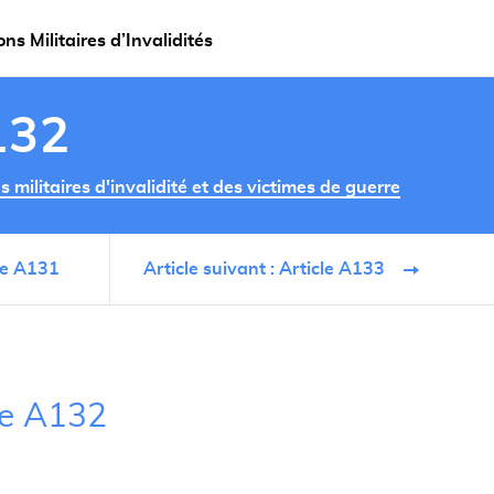
s Militaires d’Invalidités
132
militaires d'invalidité et des victimes de guerre
cle A131
Article suivant : Article A133
cle A132