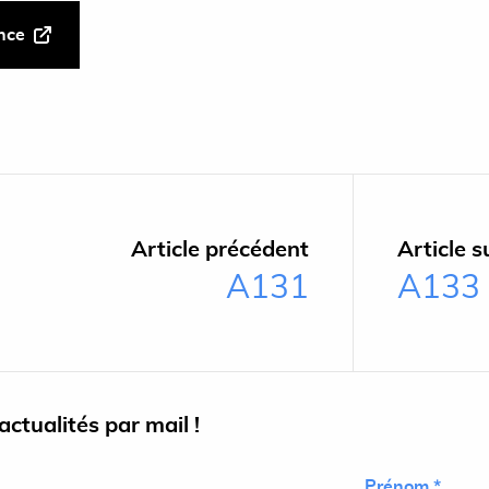
ance
Article précédent
Article s
A131
A133
ctualités par mail !
Prénom *