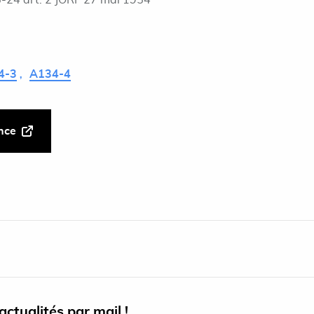
-24 art. 2 JORF 27 mai 1954
4-3
A134-4
ance
ctualités par mail !