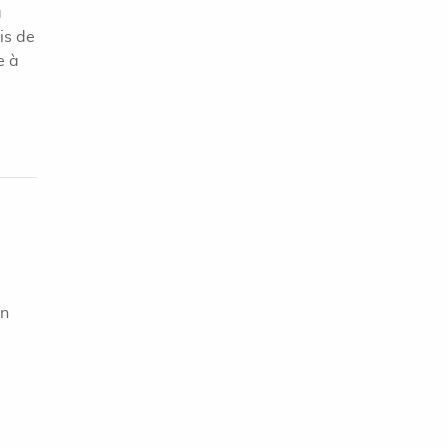
a
is de
e à
on