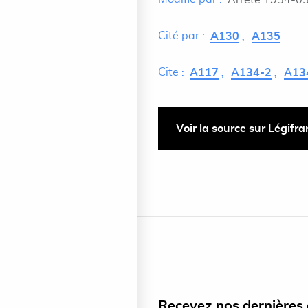
Arrêté 1954-05
Cité par :
A130
A135
Cite :
A117
A134-2
A13
Voir la source sur Légifr
Recevez nos dernières a