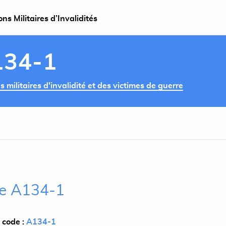
s Militaires d’Invalidités
134-1
militaires d'invalidité et des victimes de guerre
cle A134-1
 code :
A134-1