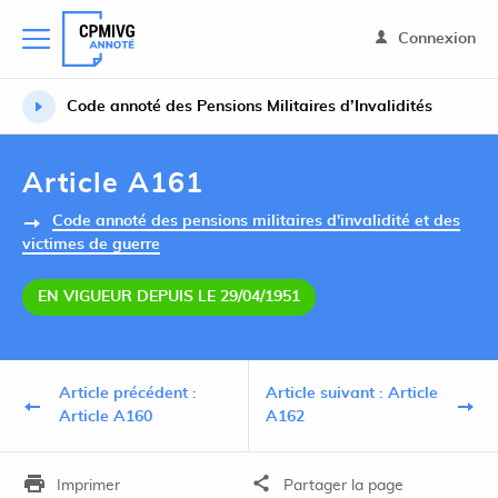
Connexion
Code annoté des Pensions Militaires d’Invalidités
Article A161
Code annoté des pensions militaires d'invalidité et des
victimes de guerre
EN VIGUEUR DEPUIS LE 29/04/1951
Article précédent :
Article suivant : Article
Article A160
A162
Imprimer
Partager la page