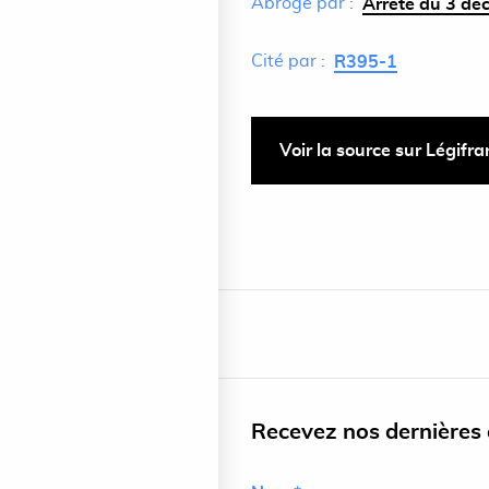
Abrogé par :
Arrêté du 3 dé
Cité par :
R395-1
Voir la source sur Légifr
Recevez nos dernières a