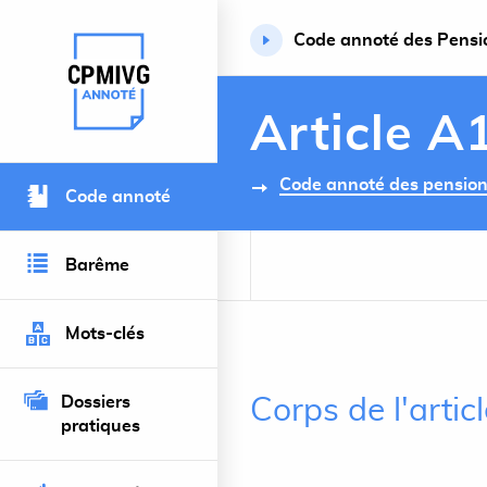
Code annoté des Pension
Retour à l’accueil du site
Article A
Code annoté des pensions 
Code annoté
Barême
Mots-clés
Dossiers
Corps de l'arti
pratiques