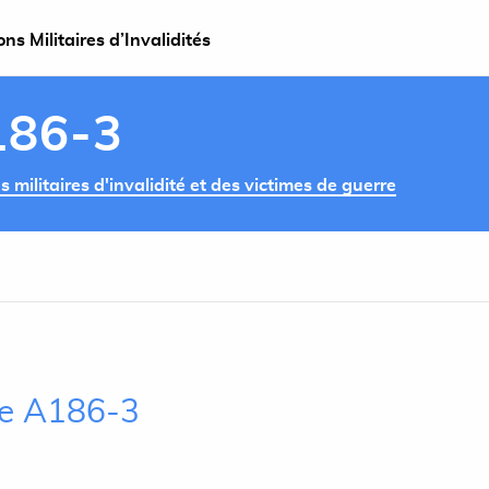
s Militaires d’Invalidités
186-3
militaires d'invalidité et des victimes de guerre
cle A186-3