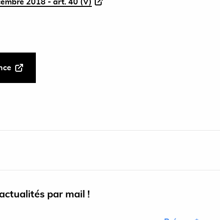
cembre 2018 - art. 40 (V)
ance
ctualités par mail !