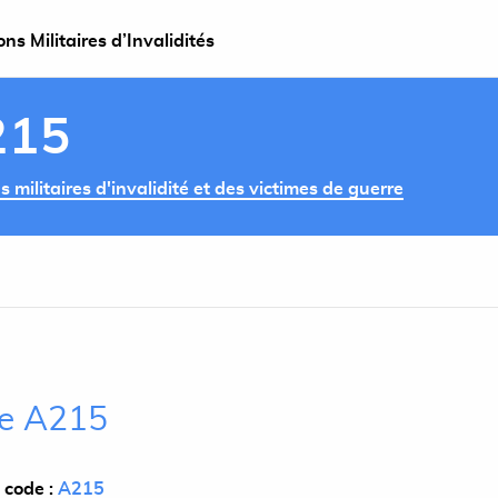
s Militaires d’Invalidités
215
militaires d'invalidité et des victimes de guerre
cle A215
 code :
A215