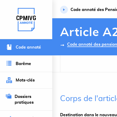
Code annoté des Pension
Retour à l’accueil du site
Article A
Code annoté des pensions 
Code annoté
Barême
Mots-clés
Dossiers
Corps de l'arti
pratiques
Destination dans le nouveau