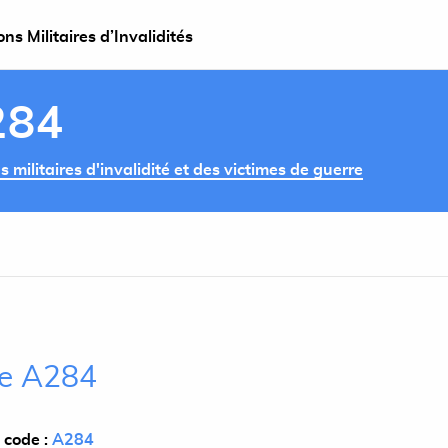
s Militaires d’Invalidités
284
militaires d'invalidité et des victimes de guerre
cle A284
 code :
A284