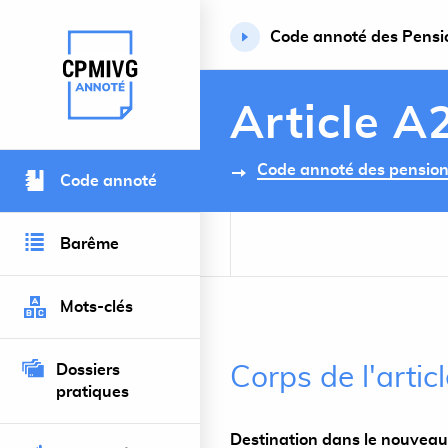
Code annoté des Pension
Retour à l’accueil du site
Article A
Code annoté des pensions 
Code annoté
Barême
Mots-clés
Dossiers
Corps de l'arti
pratiques
Destination dans le nouveau