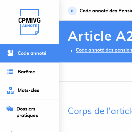
Code annoté des Pension
Retour à l’accueil du site
Article A
Code annoté des pensions 
Code annoté
Barême
Mots-clés
Dossiers
Corps de l'arti
pratiques