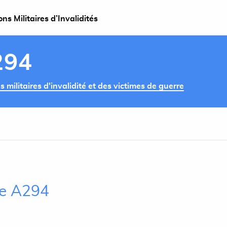
s Militaires d’Invalidités
294
militaires d'invalidité et des victimes de guerre
cle A294