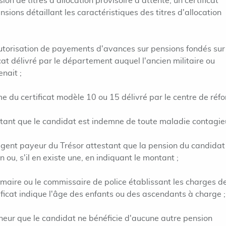
on de titres d'allocation provisoire d'attente, un certificat
nsions détaillant les caractéristiques des titres d'allocation
utorisation de payements d'avances sur pensions fondés sur
cat délivré par le département auquel l'ancien militaire ou
nait ;
me du certificat modèle 10 ou 15 délivré par le centre de réfo
stant que le candidat est indemne de toute maladie contagie
l'agent payeur du Trésor attestant que la pension du candidat
 ou, s'il en existe une, en indiquant le montant ;
le maire ou le commissaire de police établissant les charges d
tificat indique l'âge des enfants ou des ascendants à charge ;
nneur que le candidat ne bénéficie d'aucune autre pension