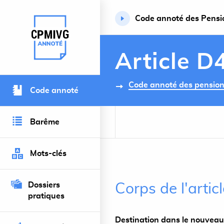
Code annoté des Pension
Retour à l’accueil du site
Article D
Code annoté des pensions 
Code annoté
Barême
Mots-clés
Dossiers
Corps de l'artic
pratiques
Destination dans le nouveau