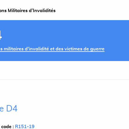
s Militaires d’Invalidités
4
militaires d'invalidité et des victimes de guerre
le D4
 code :
R151-19