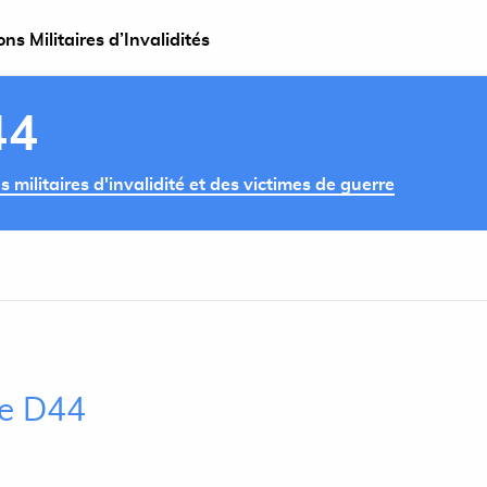
s Militaires d’Invalidités
44
militaires d'invalidité et des victimes de guerre
le D44