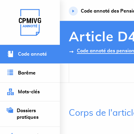
Code annoté des Pension
Retour à l’accueil du site
Article D
Code annoté des pensions 
Code annoté
Barême
Mots-clés
Dossiers
Corps de l'artic
pratiques