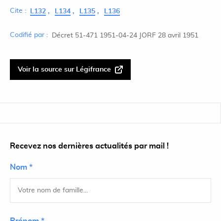
Cite :
L132
L134
L135
L136
Codifié par :
Décret 51-471 1951-04-24 JORF 28 avril 1951
Voir la source sur Légifrance
Recevez nos dernières actualités par mail !
Nom *