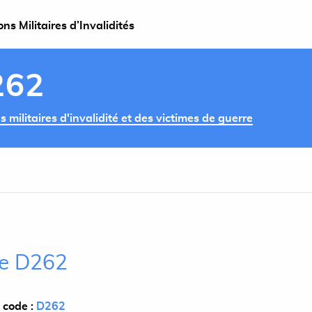
s Militaires d’Invalidités
262
militaires d'invalidité et des victimes de guerre
cle D262
 code :
D262