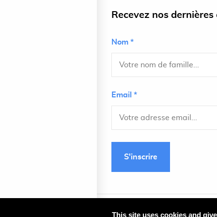
Recevez nos dernières a
Nom *
Email *
S'inscrire
This site uses cookies and giv