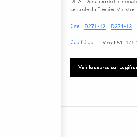
DILA : Direction de l'Informat
centrale du Premier Ministre
Cite :
D271-12
D271-13
Codifié par :
Décret 51-471 
Voir la source sur Légifr