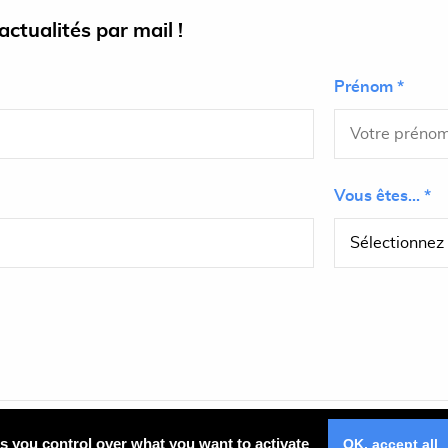
ctualités par mail !
Prénom *
Vous êtes... *
Plan du site
es you control over what you want to activate
OK, accept all