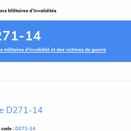
s Militaires d’Invalidités
271-14
militaires d'invalidité et des victimes de guerre
cle D271-14
 code :
D271-14