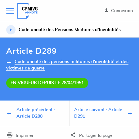
Connexion
Code annoté des Pensions Militaires d’Invalidités
Article D289
Code annoté des pensions militaires d'invalidité et des
victimes de guerre
EN VIGUEUR DEPUIS LE 28/04/1951
Article précédent :
Article suivant : Article
Article D288
D291
Imprimer
Partager la page