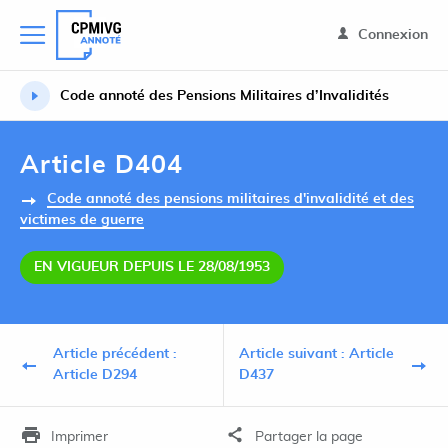
Connexion
Code annoté des Pensions Militaires d’Invalidités
Article D404
Code annoté des pensions militaires d'invalidité et des
victimes de guerre
EN VIGUEUR DEPUIS LE 28/08/1953
Article précédent :
Article suivant : Article
Article D294
D437
Imprimer
Partager la page