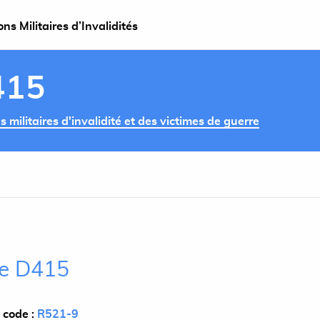
s Militaires d’Invalidités
415
militaires d'invalidité et des victimes de guerre
cle D415
 code :
R521-9