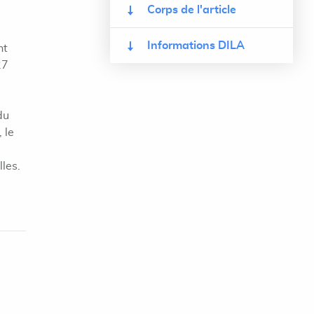
Corps de l'article
Informations DILA
nt
27
du
 le
les.