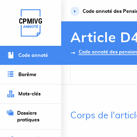
Code annoté des Pension
Retour à l’accueil du site
Article D
Code annoté des pensions 
Code annoté
Barême
Mots-clés
Dossiers
Corps de l'arti
pratiques