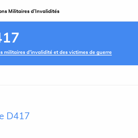
s Militaires d’Invalidités
417
militaires d'invalidité et des victimes de guerre
cle D417