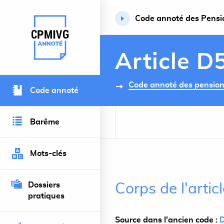
Code annoté des Pension
Retour à l’accueil du site
Article D
Code annoté des pensions 
Code annoté
Barême
Mots-clés
Dossiers
Corps de l'arti
pratiques
Source dans l'ancien code :