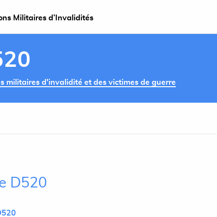
s Militaires d’Invalidités
520
militaires d'invalidité et des victimes de guerre
cle D520
D520