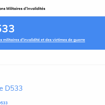
s Militaires d’Invalidités
533
militaires d'invalidité et des victimes de guerre
cle D533
D533