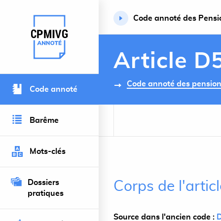
Code annoté des Pension
Retour à l’accueil du site
Article D
Code annoté des pensions 
Code annoté
Barême
Mots-clés
Dossiers
Corps de l'arti
pratiques
Source dans l'ancien code :