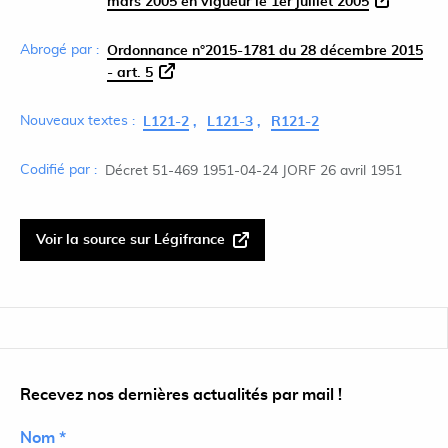
mars 2005 en vigueur le 1er juillet 2005
Abrogé par :
Ordonnance n°2015-1781 du 28 décembre 2015
- art. 5
Nouveaux textes :
L121-2
L121-3
R121-2
Codifié par :
Décret 51-469 1951-04-24 JORF 26 avril 1951
Voir la source sur Légifrance
Recevez nos dernières actualités par mail !
Nom *