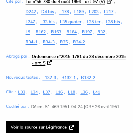
Cité par :
Loi n°56-780 du 4 août 1956 - art. 97 (V)
D242
D4 bis
L178
L189
L203
L217
L247
L33 bis
L35 quater
L35 ter
L38 bis
L9
R162
R163
R164
R197
R32
R34-1
R34-3
R35
R34-2
Abrogé par :
Ordonnance n°2015-1781 du 28 décembre 2015
- art. 5
Nouveaux textes :
L132-3
R132-1
R132-2
Cite :
L33
L34
L37
L16
L18
L36
L41
Codifié par :
Décret 51-469 1951-04-24 JORF 26 avril 1951
Voir la source sur Légifrance