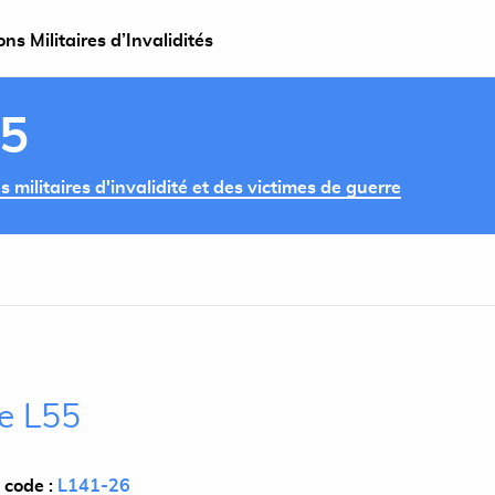
s Militaires d’Invalidités
55
militaires d'invalidité et des victimes de guerre
le L55
 code :
L141-26