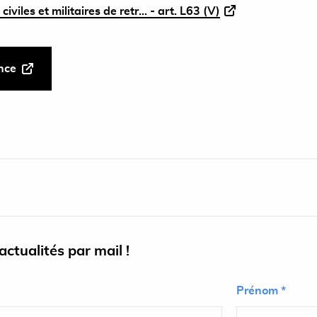
viles et militaires de retr... - art. L63 (V)
ance
ctualités par mail !
Prénom *