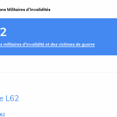
s Militaires d’Invalidités
62
militaires d'invalidité et des victimes de guerre
le L62
L62