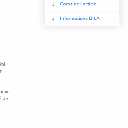
Corps de l'article
Informations DILA
été
r
nomie
é de