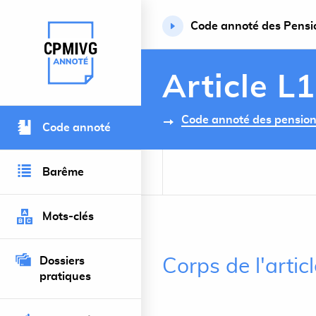
Code annoté des Pension
Retour à l’accueil du site
Article L
Code annoté des pensions 
Code annoté
Barême
Mots-clés
Dossiers
Corps de l'artic
pratiques