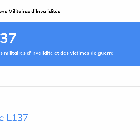
s Militaires d’Invalidités
137
militaires d'invalidité et des victimes de guerre
le L137