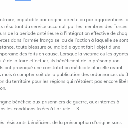
ntraire, imputable par origine directe ou par aggravations, 
ts résultant du service accompli par les membres des Forces
ours de la période antérieure à l'intégration effective de cha
rces dans l'armée française, ou de l'action à laquelle se son
stance, toute blessure ou maladie ayant fait l'objet d'une
poraine des faits en cause. Lorsque la victime ou les ayant
ité de la faire effectuer, ils bénéficient de la présomption
ils ont provoqué une constatation médicale officielle avant
ois mois à compter soit de la publication des ordonnances du 
on du territoire pour les régions qui n'étaient pas encore libé
on.
rigine bénéficie aux prisonniers de guerre, aux internés à
 les conditions fixées à l'article L. 3.
és résistants bénéficient de la présomption d'origine sans