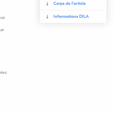
Corps de l'article
Informations DILA
aux
que
t
s
3
rées