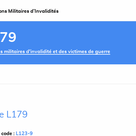
s Militaires d’Invalidités
179
militaires d'invalidité et des victimes de guerre
le L179
 code :
L123-9