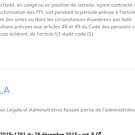
activité, en congé ou en position de retraite, ayant contracté
ou formation des FFI, soit pendant la période prévue à l'articl
t des actes ou dans les circonstances énumérées par ledit
ositions prévues aux articles 48 et 49 du Code des pensions ci
e cas échéant, de l'article 51 dudit code (1).
ILA
ion Légale et Administrative faisant partie de l'administrati
2015-1781 du 28 décembre 2015 - art. 5