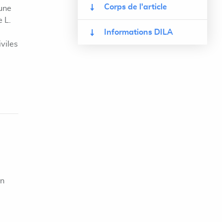
Corps de l'article
 une
e L.
Informations DILA
viles
on