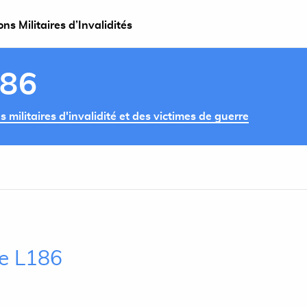
s Militaires d’Invalidités
186
militaires d'invalidité et des victimes de guerre
le L186