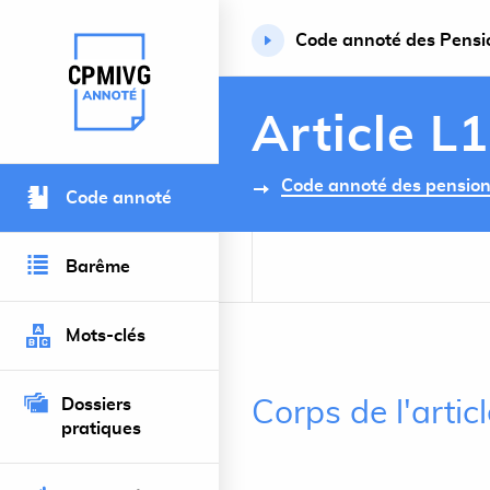
Code annoté des Pension
Retour à l’accueil du site
Article L
Code annoté des pensions 
Code annoté
Barême
Mots-clés
Dossiers
Corps de l'artic
pratiques