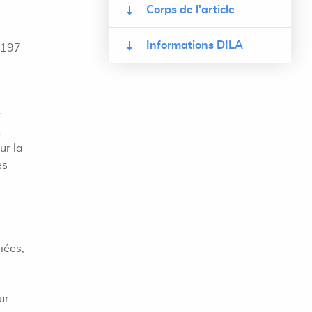
Corps de l'article
Informations DILA
. 197
t
t
ur la
es
iées,
ur