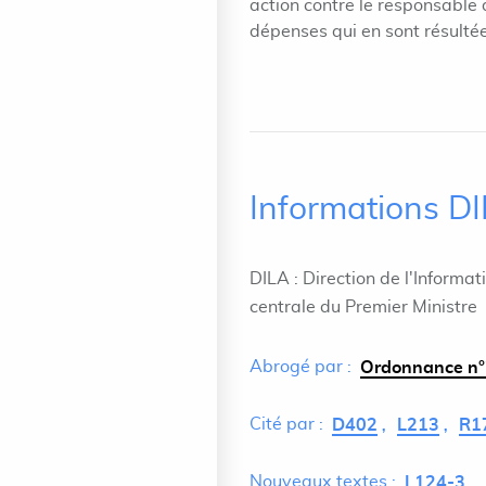
action contre le responsable
dépenses qui en sont résultée
Informations D
DILA : Direction de l'Informat
centrale du Premier Ministre
Abrogé par :
Ordonnance n°
Cité par :
D402
L213
R1
Nouveaux textes :
L124-3