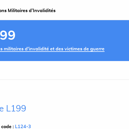
s Militaires d’Invalidités
199
militaires d'invalidité et des victimes de guerre
le L199
 code :
L124-3