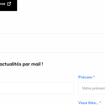
ance
ctualités par mail !
Prénom *
Vous êtes... *