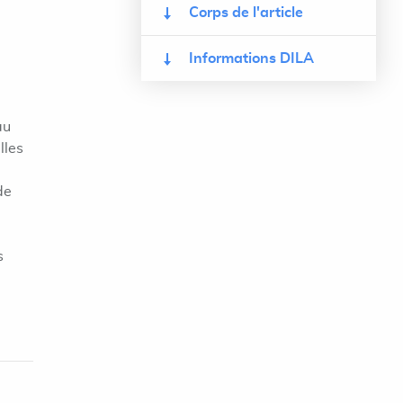
Corps de l'article
Informations DILA
au
lles
de
s