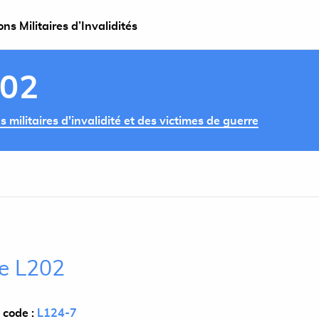
s Militaires d’Invalidités
202
militaires d'invalidité et des victimes de guerre
le L202
 code :
L124-7