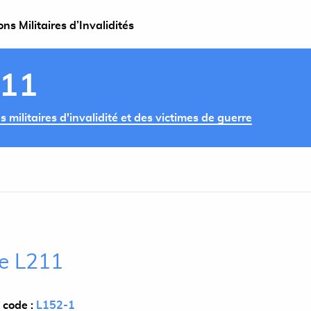
s Militaires d’Invalidités
211
militaires d'invalidité et des victimes de guerre
le L211
 code :
L152-1