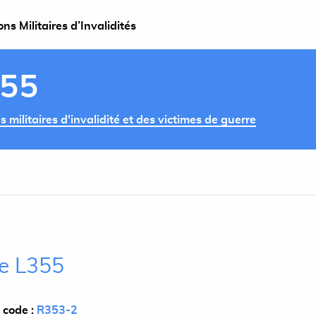
s Militaires d’Invalidités
355
militaires d'invalidité et des victimes de guerre
le L355
 code :
R353-2