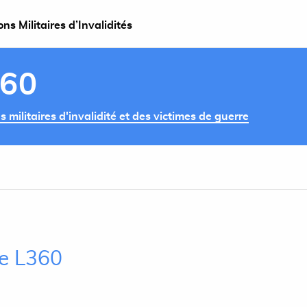
s Militaires d’Invalidités
360
militaires d'invalidité et des victimes de guerre
le L360