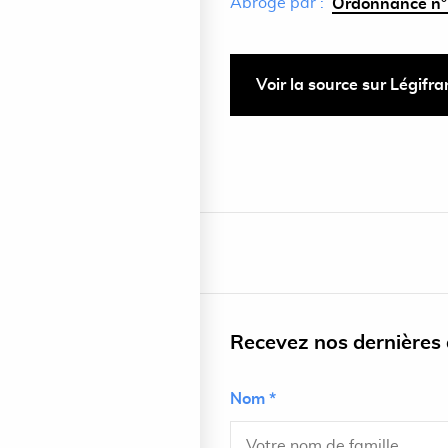
Abrogé par :
Ordonnance n°
Voir la source sur Légifr
Recevez nos dernières a
Nom *