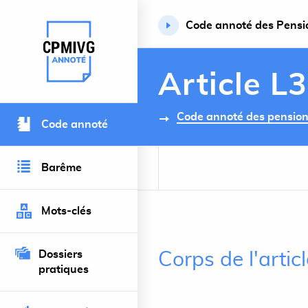
Code annoté des Pension
Retour à l’accueil du site
Article L
Code annoté des pensions 
Code annoté
Barême
Mots-clés
Dossiers
Corps de l'artic
pratiques