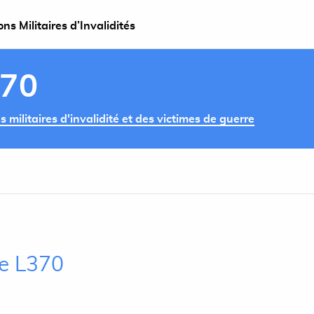
s Militaires d’Invalidités
370
militaires d'invalidité et des victimes de guerre
le L370