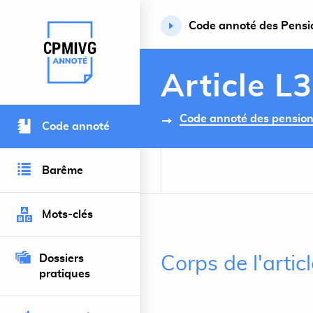
Code annoté des Pension
Retour à l’accueil du site
Article L
Code annoté des pensions 
Code annoté
Barême
Mots-clés
Dossiers
Corps de l'artic
pratiques