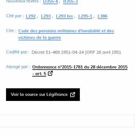
Nouveaux textes :
D355-4
R355-3
Cité par :
L292
L293
L293 bis
L295-1
L386
Cite :
Code des pensions militaires d'invalidité et des
victimes de la guerre
Codifié par :
Décret 51-469 1951-04-24 JORF 26 avril 1951
Abrogé par :
Ordonnance n°2015-1781 du 28 décembre 2015
- art. 5
Voir la source sur Légifrance