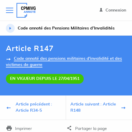
Connexion
Code annoté des Pensions Militaires d’Invalidités
Article R147
Code annoté des pensions militaires d'invalidité et des
victimes de guerre
EN VIGUEUR DEPUIS LE 27/04/1951
Article précédent :
Article suivant : Article
Article R34-5
R148
Imprimer
Partager la page