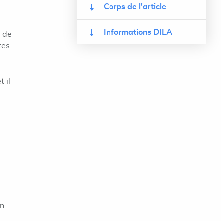
Corps de l'article
Informations DILA
° de
tes
 il
on