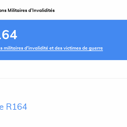
s Militaires d’Invalidités
164
militaires d'invalidité et des victimes de guerre
cle R164