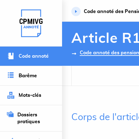
Code annoté des Pension
Retour à l’accueil du site
Article R
Code annoté des pensions 
Code annoté
Barême
Mots-clés
Dossiers
Corps de l'arti
pratiques