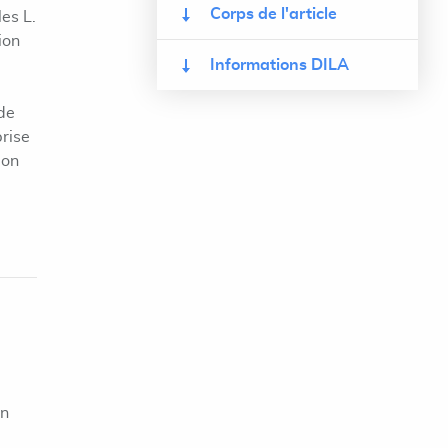
Corps de l'article
les L.
ion
Informations DILA
 de
prise
ion
on