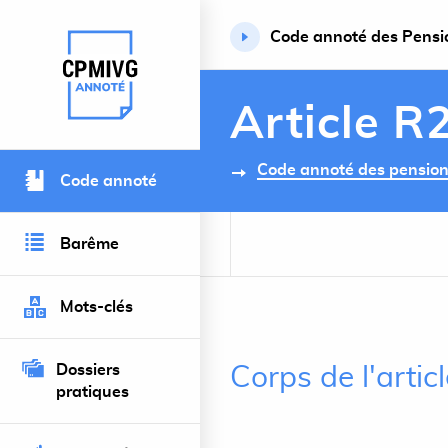
Code annoté des Pension
Retour à l’accueil du site
Article R
Code annoté des pensions 
Code annoté
Barême
Mots-clés
Dossiers
Corps de l'arti
pratiques