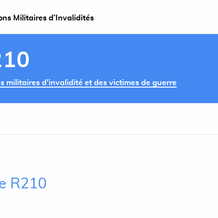
s Militaires d’Invalidités
210
militaires d'invalidité et des victimes de guerre
cle R210