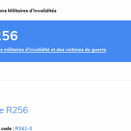
s Militaires d’Invalidités
256
militaires d'invalidité et des victimes de guerre
cle R256
 code :
R341-3