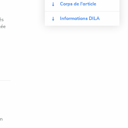
Corps de l'article
Informations DILA
és
gée
on