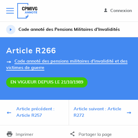
Connexion
Code annoté des Pensions Militaires d’Invalidités
Article R266
Code annoté des pensions militaires d'invalidité et des
victimes de guerre
EN VIGUEUR DEPUIS LE 21/10/1989
Article précédent :
Article suivant : Article
Article R257
R272
Imprimer
Partager la page