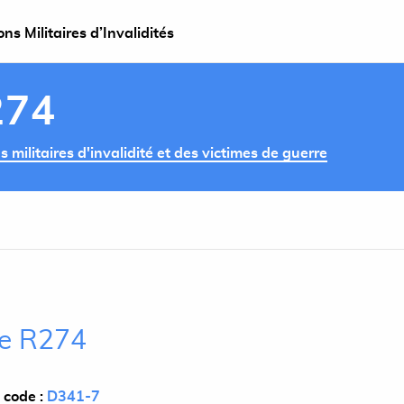
s Militaires d’Invalidités
274
militaires d'invalidité et des victimes de guerre
cle R274
 code :
D341-7