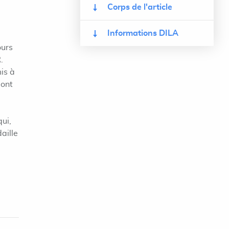
Corps de l'article
Informations DILA
ours
.
mis à
 ont
qui,
aille