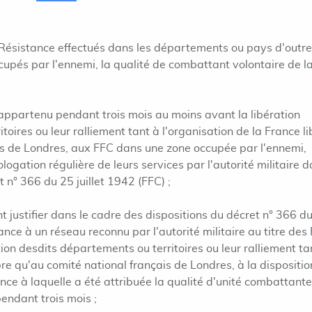
a Résistance effectués dans les départements ou pays d'outr
ccupés par l'ennemi, la qualité de combattant volontaire de l
appartenu pendant trois mois au moins avant la libération
oires ou leur ralliement tant à l'organisation de la France li
is de Londres, aux FFC dans une zone occupée par l'ennemi,
ogation régulière de leurs services par l'autorité militaire 
t n° 366 du 25 juillet 1942 (FFC) ;
 justifier dans le cadre des dispositions du décret n° 366 d
ance à un réseau reconnu par l'autorité militaire au titre des
tion desdits départements ou territoires ou leur ralliement ta
bre qu'au comité national français de Londres, à la dispositio
nce à laquelle a été attribuée la qualité d'unité combattante
endant trois mois ;