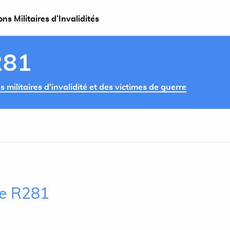
s Militaires d’Invalidités
281
militaires d'invalidité et des victimes de guerre
cle R281