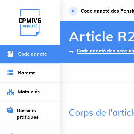
Code annoté des Pension
Retour à l’accueil du site
Article R
Code annoté des pensions 
Code annoté
Barême
Mots-clés
Dossiers
Corps de l'arti
pratiques