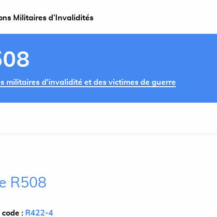
s Militaires d’Invalidités
508
militaires d'invalidité et des victimes de guerre
cle R508
 code :
R422-4