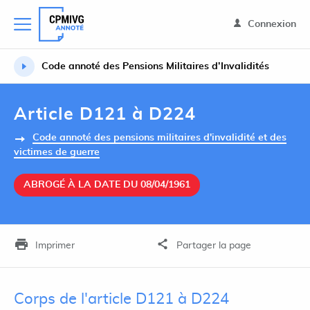
Connexion
Code annoté des Pensions Militaires d’Invalidités
Article D121 à D224
Code annoté des pensions militaires d'invalidité et des
victimes de guerre
ABROGÉ À LA DATE DU 08/04/1961
Imprimer
Partager la page
Corps de l'article D121 à D224